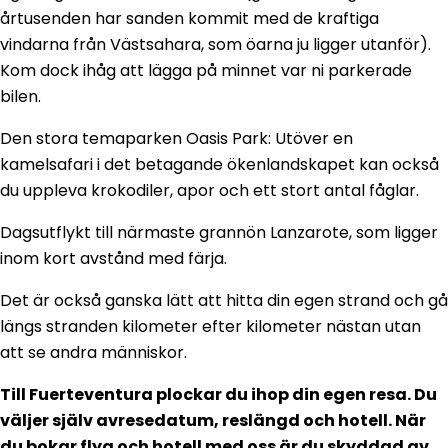
årtusenden har sanden kommit med de kraftiga
vindarna från Västsahara, som öarna ju ligger utanför).
Kom dock ihåg att lägga på minnet var ni parkerade
bilen.
Den stora temaparken Oasis Park: Utöver en
kamelsafari i det betagande ökenlandskapet kan också
du uppleva krokodiler, apor och ett stort antal fåglar.
Dagsutflykt till närmaste grannön Lanzarote, som ligger
inom kort avstånd med färja.
Det är också ganska lätt att hitta din egen strand och gå
längs stranden kilometer efter kilometer nästan utan
att se andra människor.
Till Fuerteventura plockar du ihop din egen resa. Du
väljer själv avresedatum, reslängd och hotell. När
du bokar flyg och hotell med oss är du skyddad av