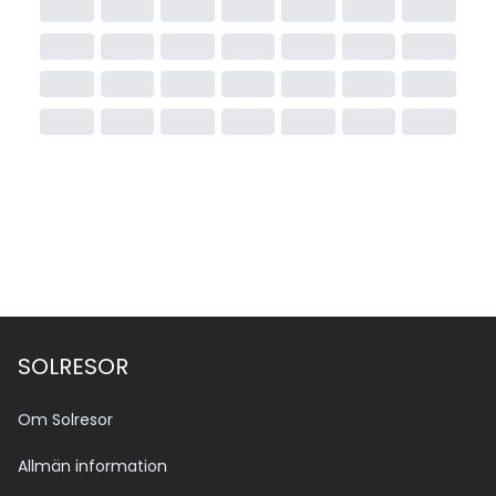
SOLRESOR
Om Solresor
Allmän information