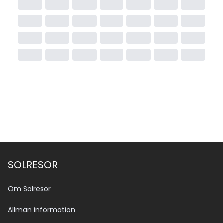
SOLRESOR
Om Solresor
Allmän information