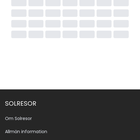
SOLRESOR
Om Solresor
Allmän information