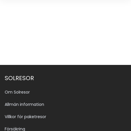
SOLRESOR
Om Solresor
Allmän information
Villkor för paketresor
Försäkring