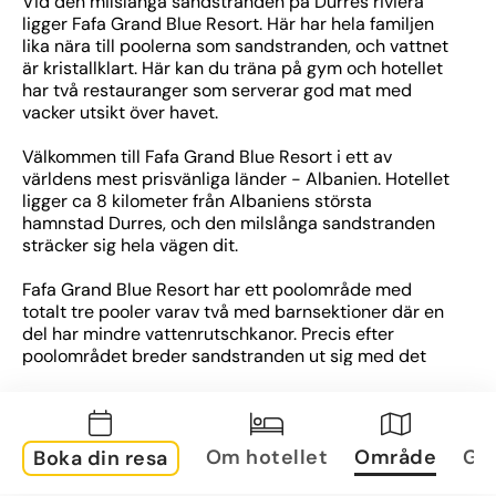
Vid den milslånga sandstranden på Durres riviera 
ligger Fafa Grand Blue Resort. Här har hela familjen 
lika nära till poolerna som sandstranden, och vattnet 
är kristallklart. Här kan du träna på gym och hotellet 
har två restauranger som serverar god mat med 
vacker utsikt över havet.
Välkommen till Fafa Grand Blue Resort i ett av 
världens mest prisvänliga länder - Albanien. Hotellet 
ligger ca 8 kilometer från Albaniens största 
hamnstad Durres, och den milslånga sandstranden 
sträcker sig hela vägen dit.
Fafa Grand Blue Resort har ett poolområde med 
totalt tre pooler varav två med barnsektioner där en 
del har mindre vattenrutschkanor. Precis efter 
poolområdet breder sandstranden ut sig med det 
kristallklara vattnet. Både vid poolerna och stranden 
erbjuds solstolar och parasoller, samt poolhanddukar 
mot deposition.
Om hotellet
Område
Gal
Boka din resa
På Fafa Grand Blue Resort finns två restauranger. I 
bufférestaurangen kan du äta frukost, lunch och 