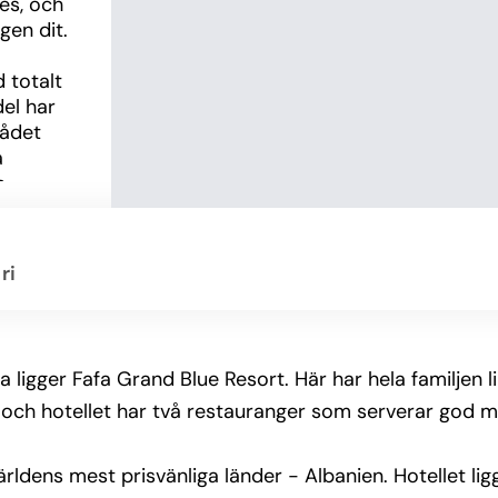
s, och 
gen dit.
totalt 
el har 
ådet 
 
 
ot 
ri
 I 
 
are 
n á la 
 ligger Fafa Grand Blue Resort. Här har hela familjen 
ym och hotellet har två restauranger som serverar god 
h 
ande 
ärldens mest prisvänliga länder - Albanien. Hotellet li
lets 