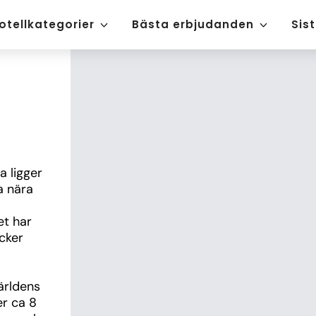
otellkategorier
Bästa erbjudanden
Sis
 ligger 
 nära 
t har 
ker 
ärldens 
r ca 8 