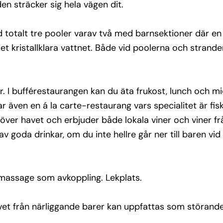
n sträcker sig hela vägen dit.
llre 
yck 
totalt tre pooler varav två med barnsektioner där en 
kristallklara vattnet. Både vid poolerna och stranden
et från 
. I bufférestaurangen kan du äta frukost, lunch och mi
r även en á la carte-restaurang vars specialitet är fis
t över havet och erbjuder både lokala viner och viner 
v goda drinkar, om du inte hellre går ner till baren vi
massage som avkoppling. Lekplats.
ivet från närliggande barer kan uppfattas som störande