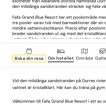
kilometer från Albaniens största hamnstad Durre
den milslånga sandstranden sträcker sig hela vä
Fafa Grand Blue Resort har ett poolområde med 
tre pooler varav två med barnsektioner där en d
mindre vattenrutschkanor. Precis efter poolomr
breder sandstranden ut sig med det kristallklara
vattnet. Både vid poolerna och stranden erbjuds
solstolar och parasoller, samt poolhanddukar m
deposition.
Om hotellet
Område
Galle
Boka din resa
På Fafa Grand Blue Resort finns två restauranger.
bufférestaurangen kan du äta frukost, lunch och
middag. Ett par kvällar i veckan bjuds det på lätt
underhållning efter middagen. Hotellet har även e
Vid den milslånga sandstranden på Durres riviera
carte-restaurang vars specialitet är fisk- och 
vattnet är kristallklart. Här kan du träna på g
skaldjursrätter och italienska specialiteter. 
Restaurangen har en vacker utsikt över havet oc
erbjuder både lokala viner och viner från närligg
Välkommen till Fafa Grand Blue Resort i ett av v
länder som Kosovo och Nordmakedonien. I hotel