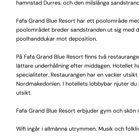
hamnstad Durres, och den milslånga sandstrande
lobbybar njuter du av goda drinkar, om du inte he
går ner till baren vid stranden för att njuta av dr
med vacker utsikt.
Fafa Grand Blue Resort har ett poolområde med 
poolområdet breder sandstranden ut sig med det 
Fafa Grand Blue Resort erbjuder gym och skön 
poolhanddukar mot deposition.
massage som avkoppling. Lekplats.
Wifi ingår i allmänna utrymmen. Musik och folkliv
På Fafa Grand Blue Resort finns två restauranger
närliggande barer kan uppfattas som störande.
lättare underhållning efter middagen. Hotellet ha
specialiteter. Restaurangen har en vacker utsik
Nordmakedonien. I hotellets lobbybar njuter du a
utsikt.
Fafa Grand Blue Resort erbjuder gym och skön 
Wifi ingår i allmänna utrymmen. Musik och folkl