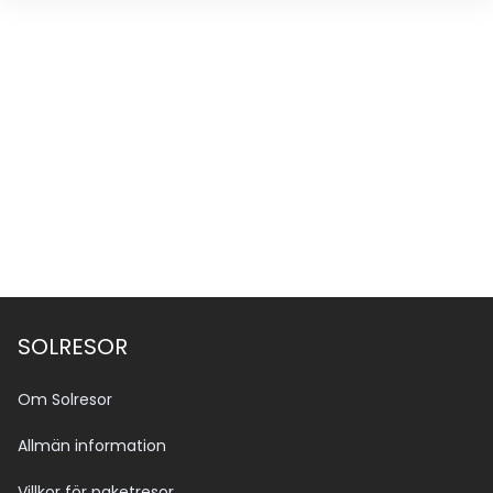
SOLRESOR
Om Solresor
Allmän information
Villkor för paketresor