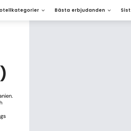
otellkategorier
Bästa erbjudanden
Sis
l)
nien. 
 
gs 