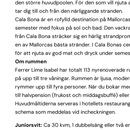
den större huvudpoolen. För den som vill njuta
tar dig till och från den närliggande stranden.
Cala Bona är en rofylld destination på Mallorcas
semester med fokus på sol och bad. Den vackra 
från Cala Bona sträcker sig en härlig strandprome
en av Mallorcas bästa stränder. I Cala Bonas ce
för att njuta av god mat och dryck under semes
Om rummen
Ferrer Lime Isabel har totalt 113 nyrenoverade
på upp till tre våningar. Rummen är ljusa, moder
rymmer upp till fyra personer. När du bokar med 
till halvpension (frukost och middagsbuffé) eller
Huvudmåltiderna serveras i hotellets restaurang
schema som meddelas vid incheckningen.
Juniorsvit:
Ca 30 kvm, 1 dubbelsäng eller två e