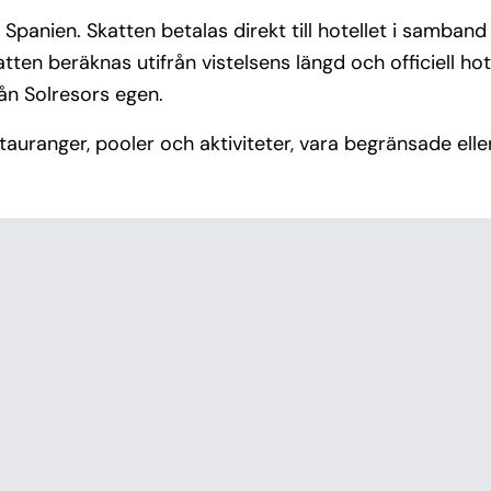
i Spanien. Skatten betalas direkt till hotellet i samban
tten beräknas utifrån vistelsens längd och officiell hot
från Solresors egen.
uranger, pooler och aktiviteter, vara begränsade eller t