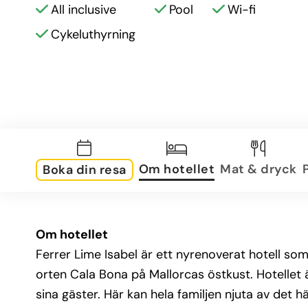
All inclusive
Pool
Wi-fi
Cykeluthyrning
Om hotellet
Mat & dryck
Boka din resa
Om hotellet
Ferrer Lime Isabel är ett nyrenoverat hotell s
orten Cala Bona på Mallorcas östkust. Hotellet 
sina gäster. Här kan hela familjen njuta av det h