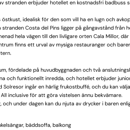
 av stranden erbjuder hotellet en kostnadsfri badbuss 
 östkust, idealisk för den som vill ha en lugn och avk
stranden Costa del Pins ligger på gångavstånd från ho
nad hela vägen till den livligare orten Cala Millor, där
ntrum finns ett urval av mysiga restauranger och barer
tern.
 rum, fördelade på huvudbyggnaden och två anslutning
na och funktionellt inredda, och hotellet erbjuder juni
Solresor ingår en härlig frukostbuffé, och du kan välja
 All inclusive för att göra vistelsen ännu bekvämare.
, och under dagen kan du njuta av drycker i baren enli
nkelsängar, bäddsoffa, balkong