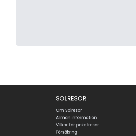
SOLRESOR
Om Solresor
Allmän information
Villkor för paketresor
Försäkring