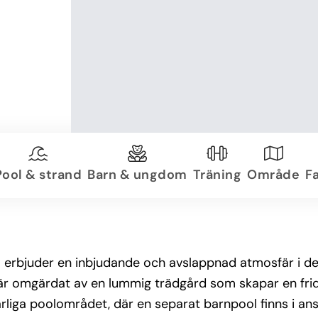
Pool & strand
Barn & ungdom
Träning
Område
Fa
om erbjuder en inbjudande och avslappnad atmosfär i d
är omgärdat av en lummig trädgård som skapar en fridf
ärliga poolområdet, där en separat barnpool finns i ansl