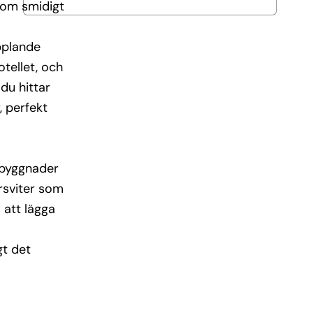
som smidigt
opplande
tellet, och
 du hittar
, perfekt
sbyggnader
orsviter som
 att lägga
gt det