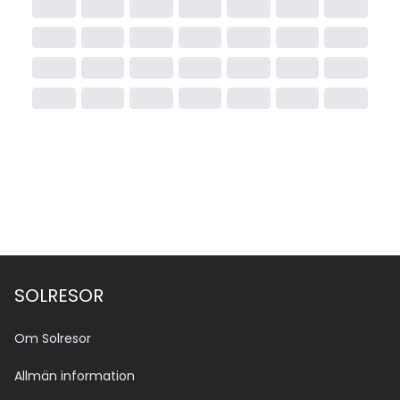
SOLRESOR
Om Solresor
Allmän information