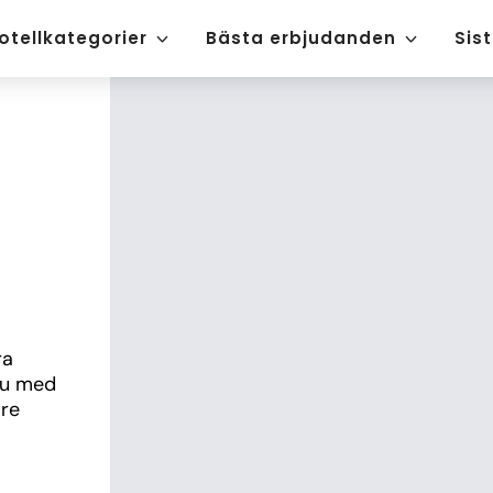
otellkategorier
Bästa erbjudanden
Sis
a 
u med 
re 