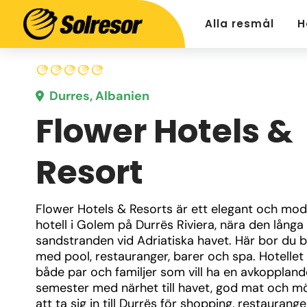
Alla resmål
H
Durres, Albanien
Flower Hotels &
Resort
Flower Hotels & Resorts är ett elegant och mod
hotell i Golem på Durrës Riviera, nära den långa 
sandstranden vid Adriatiska havet. Här bor du 
med pool, restauranger, barer och spa. Hotellet 
både par och familjer som vill ha en avkopplande
semester med närhet till havet, god mat och möj
att ta sig in till Durrës för shopping, restaurange