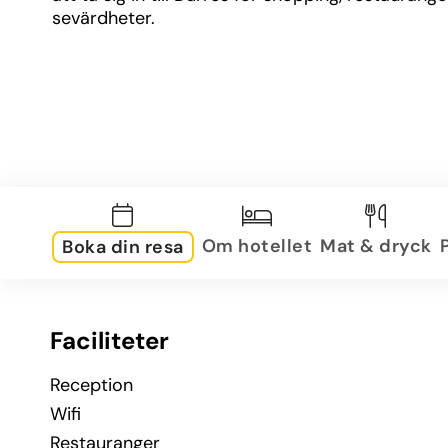
sevärdheter.
Om hotellet
Mat & dryck
Boka din resa
Faciliteter
Reception
Wifi
Restauranger