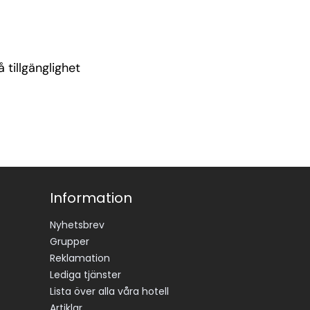
 tillgänglighet
Information
Nyhetsbrev
Grupper
Reklamation
Lediga tjänster
Lista över alla våra hotell
Artiklar