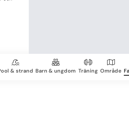
Pool & strand
Barn & ungdom
Träning
Område
Fa