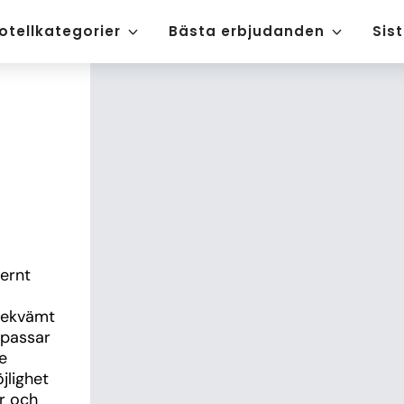
otellkategorier
Bästa erbjudanden
Sis
ernt 
bekvämt 
passar 
 
lighet 
r och 