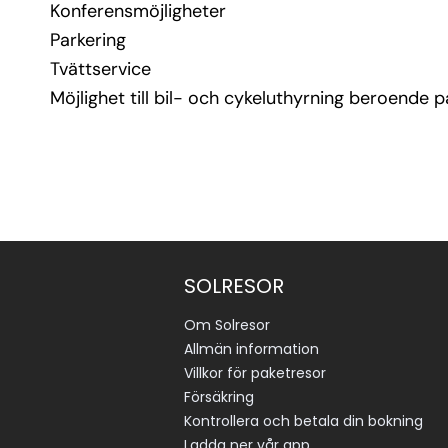
Konferensmöjligheter
Parkering
Tvättservice
Möjlighet till bil- och cykeluthyrning beroende på
SOLRESOR
Om Solresor
Allmän information
Villkor för paketresor
Försäkring
Kontrollera och betala din bokning
Ladda ner vår app