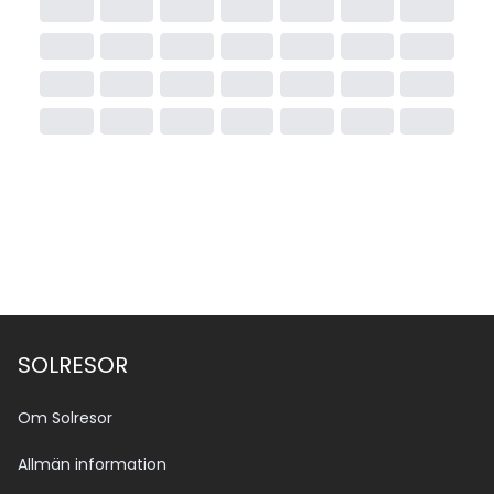
SOLRESOR
Om Solresor
Allmän information