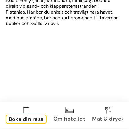
Adults-only (16 år) strandnära, familjeägt boende 
direkt vid sand- och klapperstensstranden i 
Platanias. Här bor du enkelt och trevligt nära havet, 
med poolområde, bar och kort promenad till tavernor, 
butiker och kvällsliv i byn.
Om hotellet
Mat & dryck
Boka din resa