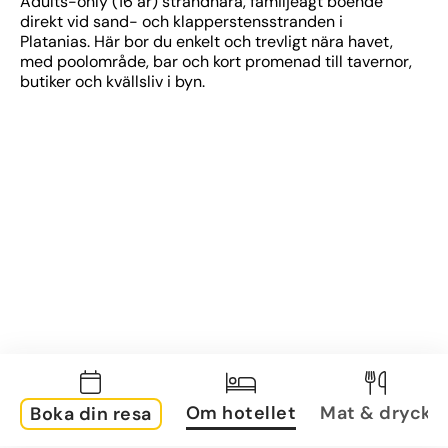
Adults-only (16 år) strandnära, familjeägt boende 
direkt vid sand- och klapperstensstranden i 
Platanias. Här bor du enkelt och trevligt nära havet, 
med poolområde, bar och kort promenad till tavernor, 
butiker och kvällsliv i byn.
Om hotellet
Mat & dryck
Boka din resa