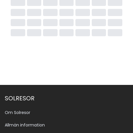
SOLRESOR
Om Solresor
Allmän information