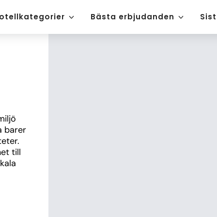
otellkategorier
Bästa erbjudanden
Sis
ljö 
 barer 
ter. 
 till 
ala 