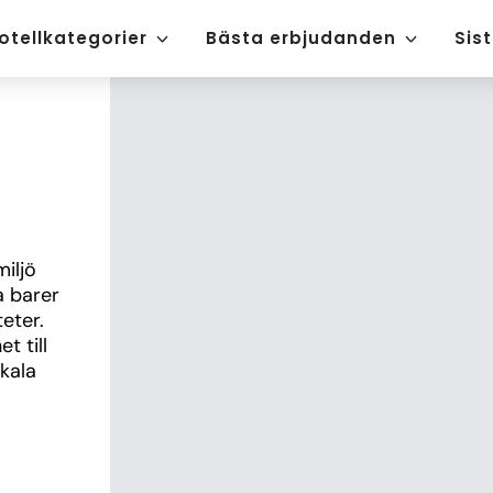
otellkategorier
Bästa erbjudanden
Sis
ljö 
 barer 
ter. 
 till 
ala 