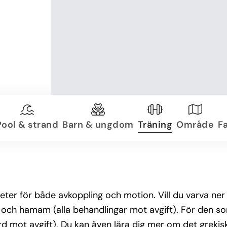
Pool & strand
Barn & ungdom
Träning
Område
Fa
teter för både avkoppling och motion. Vill du varva ner
och hamam (alla behandlingar mot avgift). För den som 
ljard mot avgift). Du kan även lära dig mer om det greki