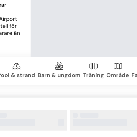
ar 
irport 
ll för 
rare än 
Pool & strand
Barn & ungdom
Träning
Område
Fa