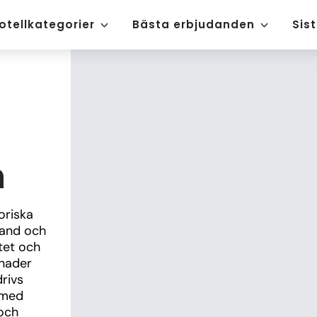
otellkategorier
Bästa erbjudanden
Sis
h
riska 
and och 
tet och 
nader 
ivs 
 med 
och 