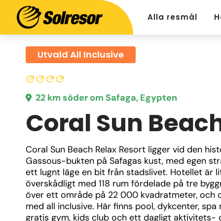
Alla resmål
H
Utvald All Inclusive
22 km söder om Safaga, Egypten
Coral Sun Beac
Coral Sun Beach Relax Resort ligger vid den histo
Gassous-bukten på Safagas kust, med egen str
ett lugnt läge en bit från stadslivet. Hotellet är li
överskådligt med 118 rum fördelade på tre bygg
över ett område på 22 000 kvadratmeter, och dr
med all inclusive. Här finns pool, dykcenter, spa
gratis gym, kids club och ett dagligt aktivitets- 