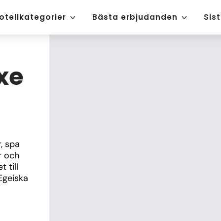
otellkategorier
Bästa erbjudanden
Sis
xe
 spa 
 och 
till 
Egeiska 