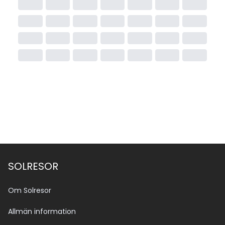
SOLRESOR
Om Solresor
Allmän information