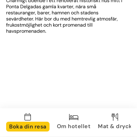
Charmigt boende i ett renoverat historiskt hus mitt i 
Ponta Delgadas gamla kvarter, nära små 
restauranger, barer, hamnen och stadens 
sevärdheter. Här bor du med hemtrevlig atmosfär, 
frukostmöjlighet och kort promenad till 
havspromenaden.
Om hotellet
Mat & dryck
Boka din resa