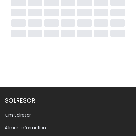
SOLRESOR
Om Solresor
Allmän information