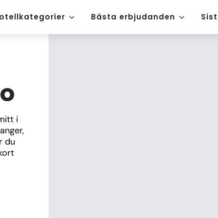
otellkategorier
Bästa erbjudanden
Sis
do
tt i 
nger, 
 du 
ort 