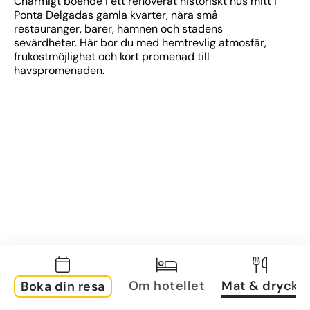
Charmigt boende i ett renoverat historiskt hus mitt i 
Ponta Delgadas gamla kvarter, nära små 
restauranger, barer, hamnen och stadens 
sevärdheter. Här bor du med hemtrevlig atmosfär, 
frukostmöjlighet och kort promenad till 
havspromenaden.
Om hotellet
Mat & dryck
Boka din resa