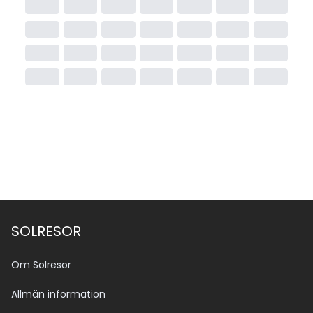
SOLRESOR
Om Solresor
Allmän information