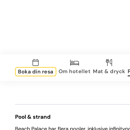
Om hotellet
Mat & dryck
Boka din resa
Pool & strand
Beach Palace har flera pooler, inklusive infinit