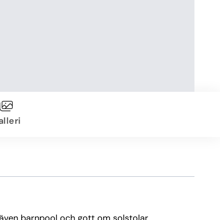
lleri
s även barnpool och gott om solstolar.