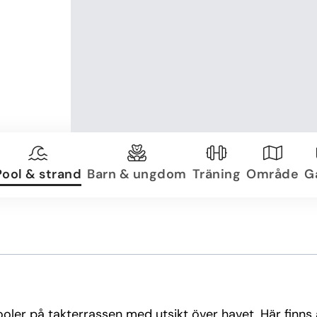
Pool & strand
Barn & ungdom
Träning
Område
Ga
ypooler på takterrassen med utsikt över havet. Här finn