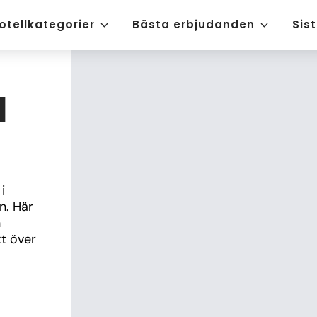
otellkategorier
Bästa erbjudanden
Sis
l
 
. Här 
 
t över 