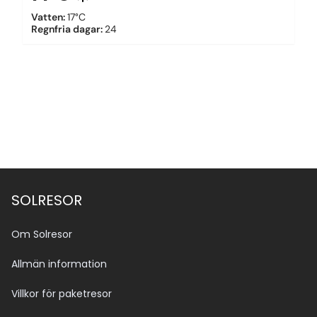
Vatten
:
17°C
Regnfria dagar
:
24
SOLRESOR
Om Solresor
Allmän information
Villkor för paketresor