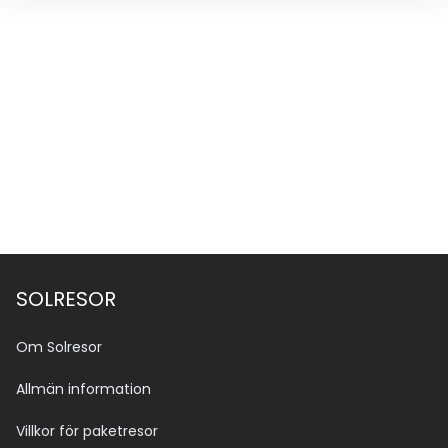
SOLRESOR
Om Solresor
Allmän information
Villkor för paketresor