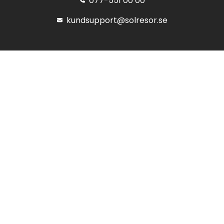
077-551 00 00
kundsupport@solresor.se