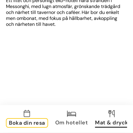
Ett litet och personligt eko-hotell nära stranden i 
Messonghi, med lugn atmosfär, grönskande trädgård 
och närhet till tavernor och caféer. Här bor du enkelt 
men ombonat, med fokus på hållbarhet, avkoppling 
och närheten till havet.
Om hotellet
Mat & dryck
Boka din resa