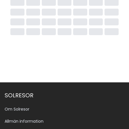
SOLRESOR
Om Solresor
Allmän information