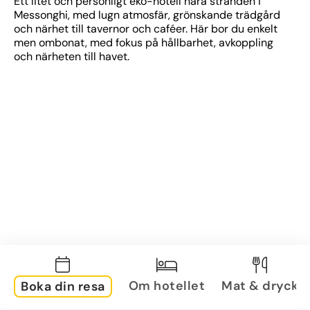
Ett litet och personligt eko-hotell nära stranden i 
Messonghi, med lugn atmosfär, grönskande trädgård 
och närhet till tavernor och caféer. Här bor du enkelt 
men ombonat, med fokus på hållbarhet, avkoppling 
och närheten till havet.
Om hotellet
Mat & dryck
Boka din resa