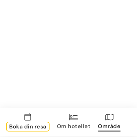
Om hotellet
Område
Boka din resa