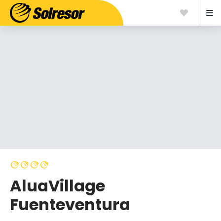
AluaVillage
Fuenteventura