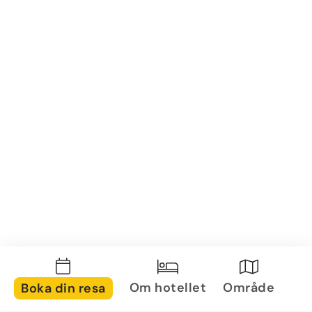
Om hotellet
Område
Boka din resa