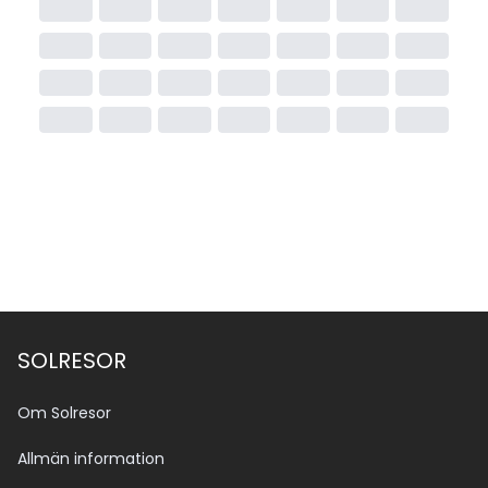
SOLRESOR
Om Solresor
Allmän information