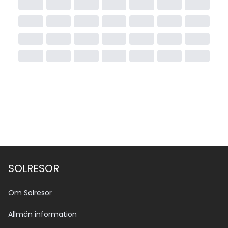
SOLRESOR
Om Solresor
Allmän information