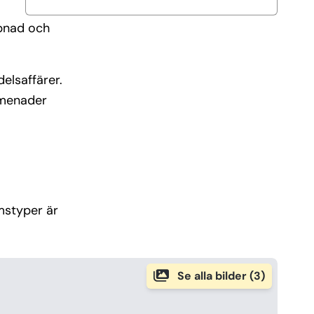
ppnad och
elsaffärer.
omenader
mstyper är
Se alla bilder (3)