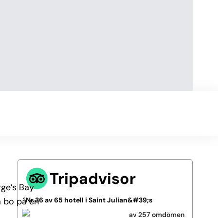
Tripadvisor
rge’s Bay
å bo på en
Nr 36 av 65 hotell i Saint Julian&#39;s
av 257 omdömen