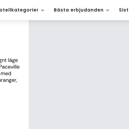
otellkategorier
Bästa erbjudanden
Sis
nt läge 
aceville 
 med 
ranger, 