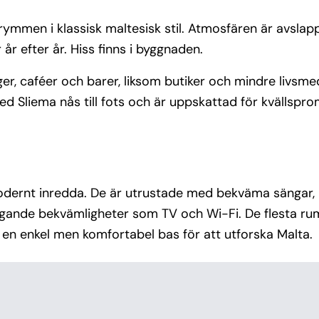
ymmen i klassisk maltesisk stil. Atmosfären är avsla
år efter år. Hiss finns i byggnaden.
er, caféer och barer, liksom butiker och mindre livsmed
d Sliema nås till fots och är uppskattad för kvällspr
odernt inredda. De är utrustade med bekväma sängar,
ggande bekvämligheter som TV och Wi-Fi. De flesta ru
r en enkel men komfortabel bas för att utforska Malta.