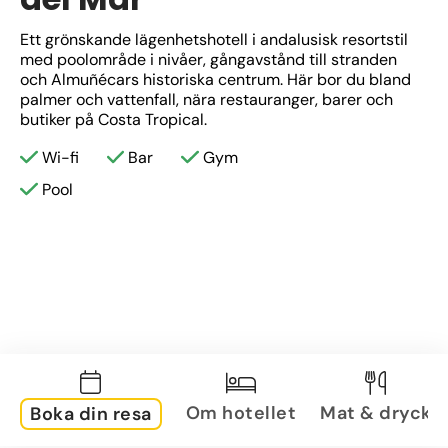
Ett grönskande lägenhetshotell i andalusisk resortstil 
med poolområde i nivåer, gångavstånd till stranden 
och Almuñécars historiska centrum. Här bor du bland 
palmer och vattenfall, nära restauranger, barer och 
butiker på Costa Tropical.
Wi-fi
Bar
Gym
Pool
Om hotellet
Mat & dryck
Boka din resa