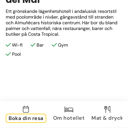
Ett grönskande lägenhetshotell i andalusisk resortstil 
med poolområde i nivåer, gångavstånd till stranden 
och Almuñécars historiska centrum. Här bor du bland 
palmer och vattenfall, nära restauranger, barer och 
butiker på Costa Tropical.
Wi-fi
Bar
Gym
Pool
Om hotellet
Mat & dryck
Boka din resa