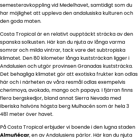
semesteravkoppling vid Medelhavet, samtidigt som du
har möjlighet att uppleva den andalusiska kulturen och
den goda maten.
Costa Tropical är en relativt oupptäckt sträcka av den
spanska solkusten. Här kan du njuta av långa varma
somrar och milda vintrar, tack vare det subtropiska
klimatet. Den 80 kilometer långa kuststräckan ligger i
Andalusien och utgör provinsen Granadas kuststräcka.
Det behagliga klimatet gör att exotiska frukter kan odlas
här och i närheten av våra resmål odlas exempelvis
cherimoya, avokado, mango och papaya. I fjärran finns
flera bergskedjor, bland annat Sierra Nevada med
Iberiska halvöns högsta berg Mulhacén som är hela 3
481 meter över havet.
På Costa Tropical erbjuder vi boende i den lugna staden
Almuñécar
, en av Andalusiens pärlor. Här kan du njuta