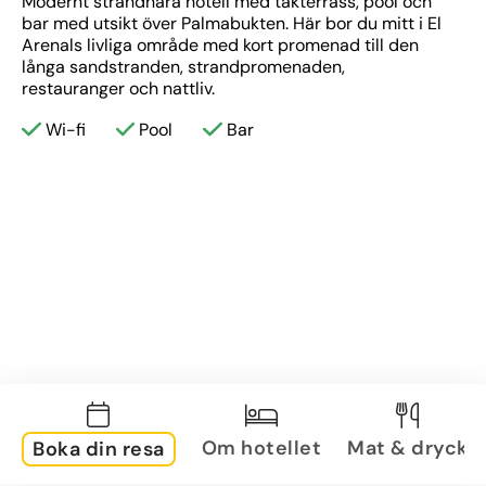
Modernt strandnära hotell med takterrass, pool och 
bar med utsikt över Palmabukten. Här bor du mitt i El 
Arenals livliga område med kort promenad till den 
långa sandstranden, strandpromenaden, 
restauranger och nattliv.
Wi-fi
Pool
Bar
Om hotellet
Mat & dryck
Boka din resa