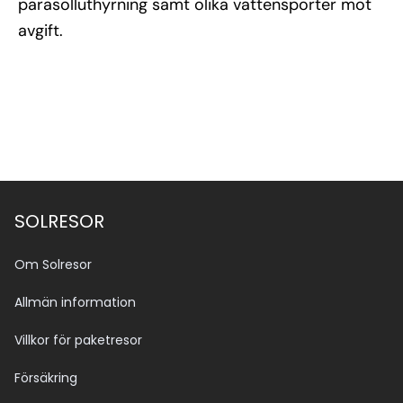
parasolluthyrning samt olika vattensporter mot
avgift.
SOLRESOR
Om Solresor
Allmän information
Villkor för paketresor
Försäkring