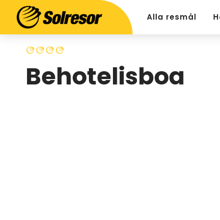
Alla resmål
H
Behotelisboa