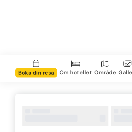
Om hotellet
Område
Galle
Boka din resa