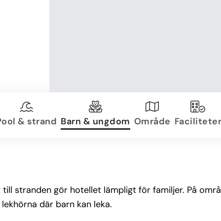
Pool & strand
Barn & ungdom
Område
Facilitete
ll stranden gör hotellet lämpligt för familjer. På omr
r lekhörna där barn kan leka.