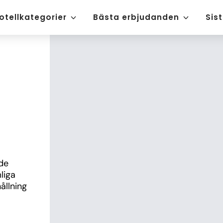
otellkategorier
Bästa erbjudanden
Sis
de 
iga 
llning 