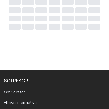
SOLRESOR
Om Solresor
Allmän information