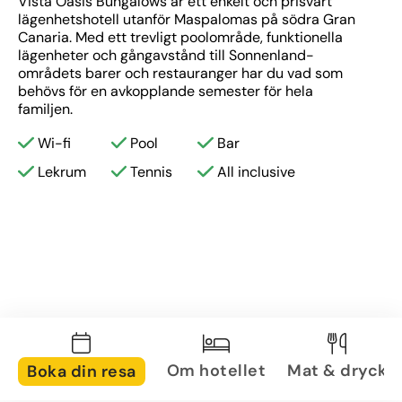
Vista Oasis Bungalows är ett enkelt och prisvärt 
lägenhetshotell utanför Maspalomas på södra Gran 
Canaria. Med ett trevligt poolområde, funktionella 
lägenheter och gångavstånd till Sonnenland-
områdets barer och restauranger har du vad som 
behövs för en avkopplande semester för hela 
familjen. 
Wi-fi
Pool
Bar
Lekrum
Tennis
All inclusive
Om hotellet
Mat & dryck
Boka din resa