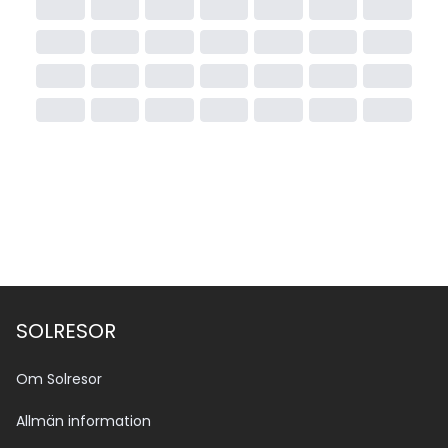
SOLRESOR
Om Solresor
Allmän information