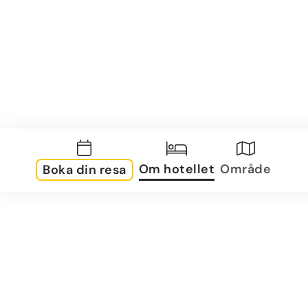
Om hotellet
Område
Boka din resa