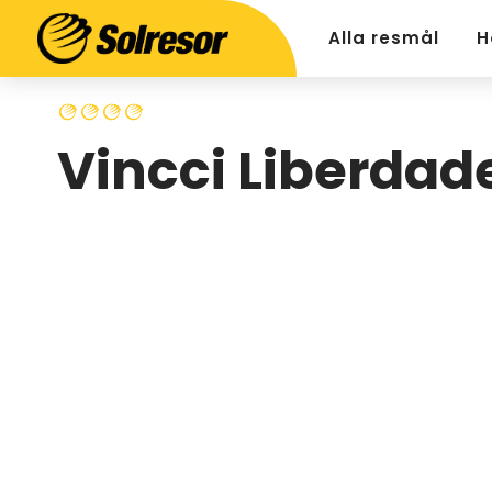
Alla resmål
H
Vincci Liberdad