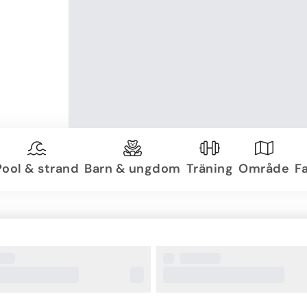
Pool & strand
Barn & ungdom
Träning
Område
Fa