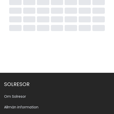
SOLRESOR
Om Solresor
Allmän information