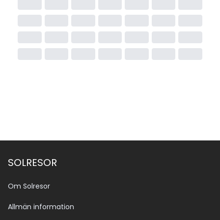
SOLRESOR
Om Solresor
Allmän information