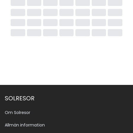
SOLRESOR
Om Solresor
Allmän information