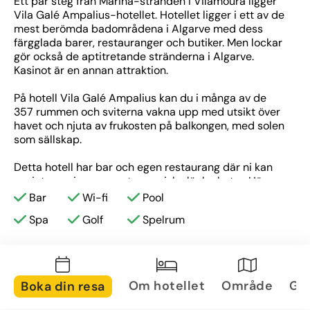
Ett par steg från Marina-stranden i Vilamoura ligger 
Vila Galé Ampalius-hotellet. Hotellet ligger i ett av de 
mest berömda badområdena i Algarve med dess 
färgglada barer, restauranger och butiker. Men lockar 
gör också de aptitretande stränderna i Algarve. 
Kasinot är en annan attraktion.
På hotell Vila Galé Ampalius kan du i många av de 
357 rummen och sviterna vakna upp med utsikt över 
havet och njuta av frukosten på balkongen, med solen 
som sällskap.
Detta hotell har bar och egen restaurang där ni kan 
avnjuta  regionens gastronomiska läckerheter. Här 
finns också utomhuspooler, tennisbanor, spelrum, 
Bar
Wi-fi
Pool
Satsanga Spa med inomhuspool, bastu, 
Spa
Golf
Spelrum
hydromassagepool och gym. För barn finns det en 
Nep Club och Wi-Fi-systemet är gratis i alla delar av 
Vila Galé Ampalius.
Golfare som bor på detta hotell i Vilamoura har gratis 
Om hotellet
Område
Gal
Boka din resa
transport till många prisbelönta golfbanor i regionen, 
nämligen Victoria, Old Course, Pinhal, Millennium och 