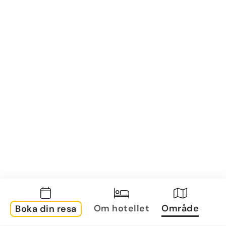
Om hotellet
Område
Boka din resa